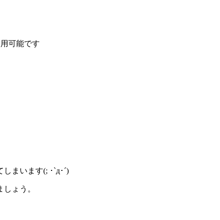
ます(; ･`д･´)
ましょう。