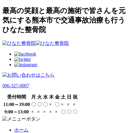
最高の笑顔と最高の施術で皆さんを元
気にする熊本市で交通事故治療も行う
ひなた整骨院
096-327-0007
受付時間
月
火
水
木
金
土
日
祝
11:00～19:00
〇
〇
〇
×
〇
×
×
×
9:00～13:00
×
×
×
×
×
〇
〇
〇
ホーム