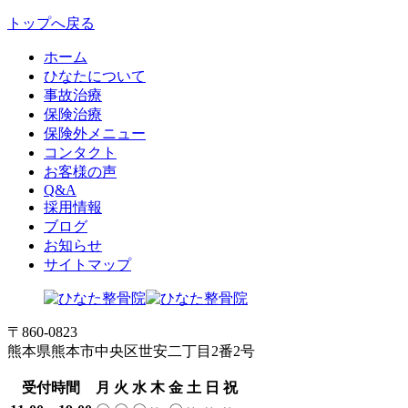
トップへ戻る
ホーム
ひなたについて
事故治療
保険治療
保険外メニュー
コンタクト
お客様の声
Q&A
採用情報
ブログ
お知らせ
サイトマップ
〒860-0823
熊本県熊本市中央区世安二丁目2番2号
受付時間
月
火
水
木
金
土
日
祝