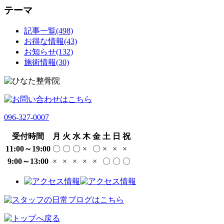
テーマ
記事一覧(498)
お得な情報(43)
お知らせ(132)
施術情報(30)
096-327-0007
受付時間
月
火
水
木
金
土
日
祝
11:00～19:00
〇
〇
〇
×
〇
×
×
×
9:00～13:00
×
×
×
×
×
〇
〇
〇