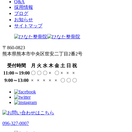
Q&A
採用情報
ブログ
お知らせ
サイトマップ
〒860-0823
熊本県熊本市中央区世安二丁目2番2号
受付時間
月
火
水
木
金
土
日
祝
11:00～19:00
〇
〇
〇
×
〇
×
×
×
9:00～13:00
×
×
×
×
×
〇
〇
〇
096-327-0007