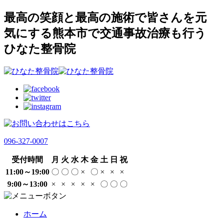
最高の笑顔と最高の施術で皆さんを元
気にする熊本市で交通事故治療も行う
ひなた整骨院
096-327-0007
受付時間
月
火
水
木
金
土
日
祝
11:00～19:00
〇
〇
〇
×
〇
×
×
×
9:00～13:00
×
×
×
×
×
〇
〇
〇
ホーム