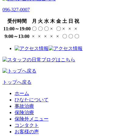
096-327-0007
受付時間
月
火
水
木
金
土
日
祝
11:00～19:00
〇
〇
〇
×
〇
×
×
×
9:00～13:00
×
×
×
×
×
〇
〇
〇
トップへ戻る
ホーム
ひなたについて
事故治療
保険治療
保険外メニュー
コンタクト
お客様の声