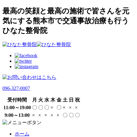
最高の笑顔と最高の施術で皆さんを元
気にする熊本市で交通事故治療も行う
ひなた整骨院
096-327-0007
受付時間
月
火
水
木
金
土
日
祝
11:00～19:00
〇
〇
〇
×
〇
×
×
×
9:00～13:00
×
×
×
×
×
〇
〇
〇
ホーム