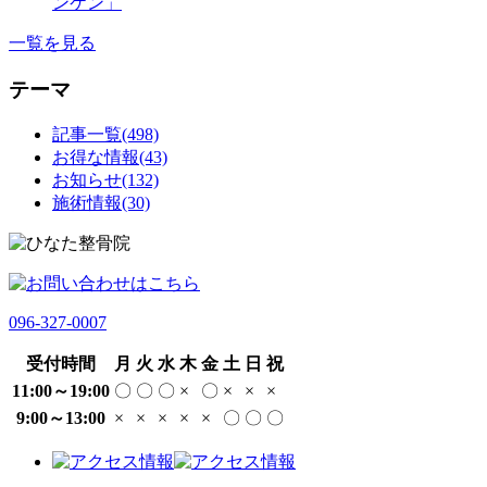
ンケン」
一覧を見る
テーマ
記事一覧(498)
お得な情報(43)
お知らせ(132)
施術情報(30)
096-327-0007
受付時間
月
火
水
木
金
土
日
祝
11:00～19:00
〇
〇
〇
×
〇
×
×
×
9:00～13:00
×
×
×
×
×
〇
〇
〇