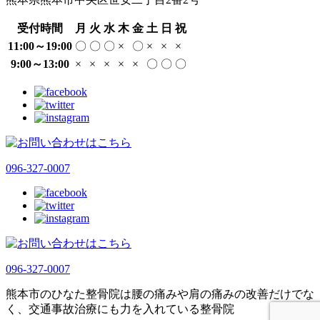
受付時間
月
火
水
木
金
土
日
祝
11:00～19:00
〇
〇
〇
×
〇
×
×
×
9:00～13:00
×
×
×
×
×
〇
〇
〇
096-327-0007
096-327-0007
熊本市のひなた整骨院は腰の痛みや肩の痛みの改善だけでな
く、交通事故治療にも力を入れている整骨院